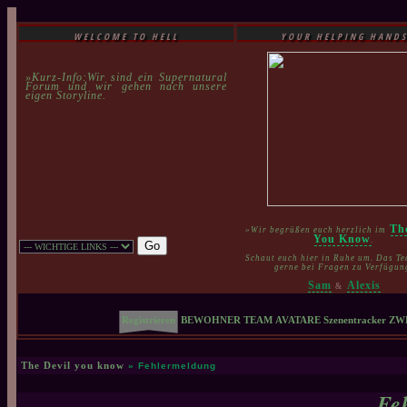
WELCOME TO HELL
YOUR HELPING HAND
»Kurz-Info:Wir sind ein Supernatural
Forum und wir gehen nach unsere
eigen Storyline.
Th
»Wir begrüßen euch herzlich im
You Know
.
Schaut euch hier in Ruhe um. Das Te
gerne bei Fragen zu Verfügun
Sam
Alexis
&
Registrieren
BEWOHNER
TEAM
AVATARE
Szenentracker
ZW
The Devil you know
» Fehlermeldung
Fe