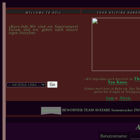
WELCOME TO HELL
YOUR HELPING HAND
»Kurz-Info:Wir sind ein Supernatural
Forum und wir gehen nach unsere
eigen Storyline.
Th
»Wir begrüßen euch herzlich im
You Know
.
Schaut euch hier in Ruhe um. Das Te
gerne bei Fragen zu Verfügun
Sam
Alexis
&
Registrieren
BEWOHNER
TEAM
AVATARE
Szenentracker
ZW
Benutzername: