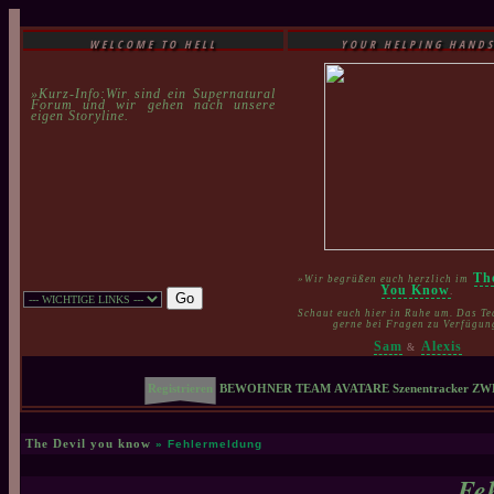
WELCOME TO HELL
YOUR HELPING HAND
»Kurz-Info:Wir sind ein Supernatural
Forum und wir gehen nach unsere
eigen Storyline.
Th
»Wir begrüßen euch herzlich im
You Know
.
Schaut euch hier in Ruhe um. Das Te
gerne bei Fragen zu Verfügun
Sam
Alexis
&
Registrieren
BEWOHNER
TEAM
AVATARE
Szenentracker
ZW
The Devil you know
» Fehlermeldung
Fe