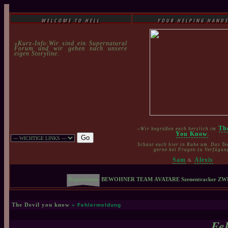
WELCOME TO HELL
YOUR HELPING HAND
»Kurz-Info:Wir sind ein Supernatural
Forum und wir gehen nach unsere
eigen Storyline.
Th
»Wir begrüßen euch herzlich im
You Know
.
Schaut euch hier in Ruhe um. Das Te
gerne bei Fragen zu Verfügun
Sam
Alexis
&
Registrieren
BEWOHNER
TEAM
AVATARE
Szenentracker
ZW
The Devil you know
» Fehlermeldung
Fe