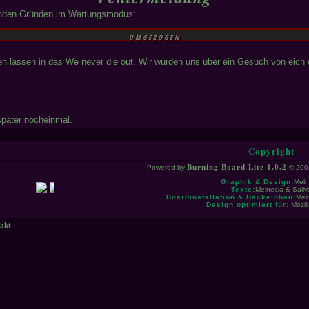
genden Gründen im Wartungsmodus:
UMGEZOGEN
 lassen in das We never die out. Wir würden uns über ein Gesuch von eich d
später nocheinmal.
Copyright
Powered by
Burning Board Lite 1.0.2
© 200
Graphik & Design:
Meln
Texte:
Melnecia & Saliv
Boardinstallation & Hackeinbau:
Meln
Design optimiert für:
Mozill
akt