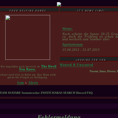
YOUR HELPING HANDS
IT'S NEWS TIME!
Wetter:
Noch scheint die Sonne 20-25 Gra
ca. doch der Frühling ist schon d
und wechselt zum Sommer über.
Spielzeitraum
15.04.2013 - 31.07.2013
LOOKING FOR YOU
Wanted & Unwanted
The Devil
»Wir begrüßen euch herzlich im
You Know
.
Naomi, Inias, Hester, 
Schaut euch hier in Ruhe um. Das Team steht
gerne bei Fragen zu Verfügung.
Sam
Alexis
&
TEAM
AVATARE
Szenentracker
ZWEITCHARAS
SEARCH
Discord
FAQ
Fehlermeldung