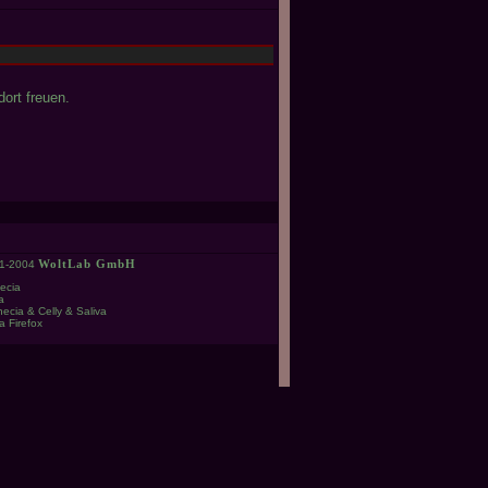
ort freuen.
1-2004
WoltLab GmbH
ecia
a
ecia & Celly & Saliva
a Firefox