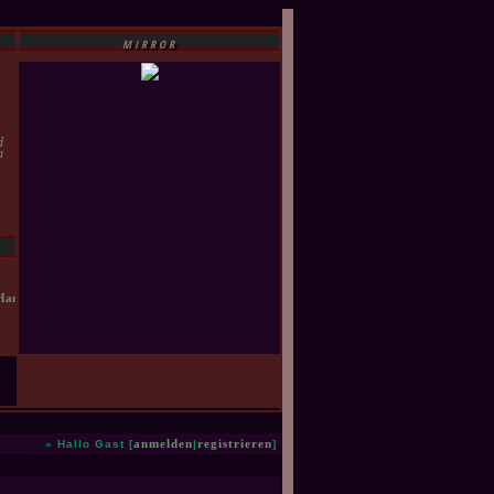
MIRROR
d
a
Hannah, Ezechiel, Metatron, Ramiel, Dagon, Asmodeus, Meg Masters, Abraxas, Bobby Singer, J
» Hallo Gast [
anmelden
|
registrieren
]